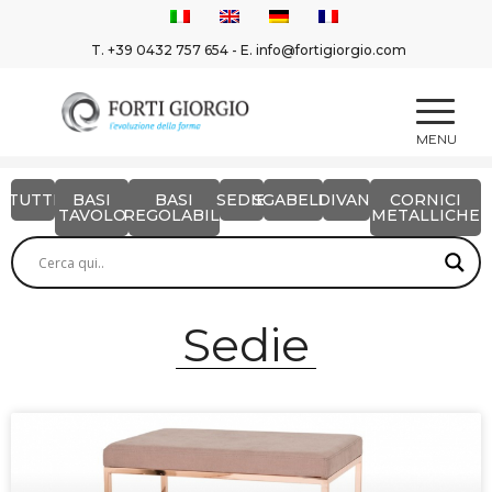
T.
+39 0432 757 654
- E.
info@fortigiorgio.com
TUTTI
BASI
BASI
SEDIE
SGABELLI
DIVANI
CORNICI
TAVOLO
REGOLABILI
METALLICHE
Sedie