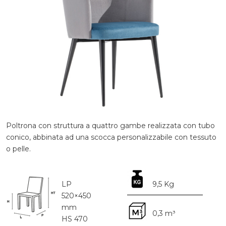
Poltrona con struttura a quattro gambe realizzata con tubo
conico, abbinata ad una scocca personalizzabile con tessuto
o pelle.
LP
9,5 Kg
520×450
mm
0,3 m³
HS 470