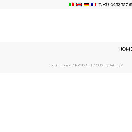
T.
+39 0432 757 6
HOM
Sei in:
Home
/
PRODOTTI
/
SEDIE
/
Art. ILI/P