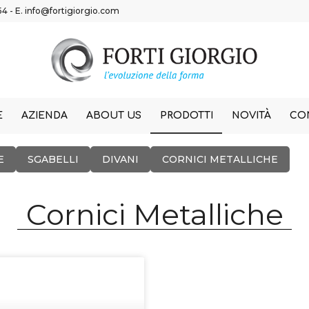
54
- E.
info@fortigiorgio.com
E
AZIENDA
ABOUT US
PRODOTTI
NOVITÀ
CON
E
SGABELLI
DIVANI
CORNICI METALLICHE
Cornici Metalliche