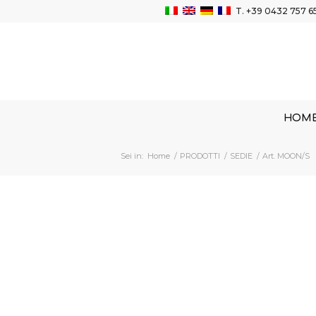
T.
+39 0432 757 6
HOM
Sei in:
Home
/
PRODOTTI
/
SEDIE
/
Art. MOON/S