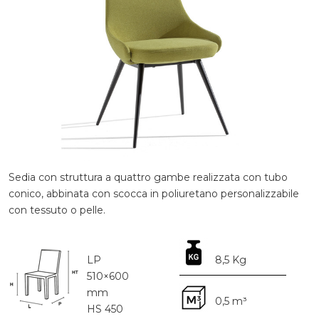
Sedia con struttura a quattro gambe realizzata con tubo
conico, abbinata con scocca in poliuretano personalizzabile
con tessuto o pelle.
LP
8,5 Kg
510×600
mm
0,5 m³
HS 450