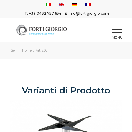
T.
+39 0432 757 654
- E.
info@fortigiorgio.com
Sei in:
Home
/
Art. 230
Varianti di Prodotto