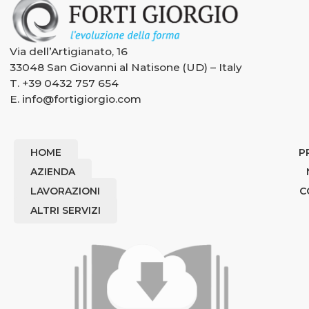
Via dell’Artigianato, 16
33048 San Giovanni al Natisone (UD) – Italy
T.
+39 0432 757 654
E.
info@fortigiorgio.com
HOME
P
AZIENDA
LAVORAZIONI
C
ALTRI SERVIZI