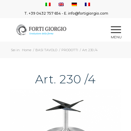
T.
+39 0432 757 654
- E.
info@fortigiorgio.com
Sei in:
Home
/
BASI TAVOLO
/
PRODOTTI
/
Art. 230 /4
Art. 230 /4