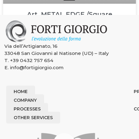
Art. METAL EDGE /Square
Via dell’Artigianato, 16
33048 San Giovanni al Natisone (UD) – Italy
T.
+39 0432 757 654
E.
info@fortigiorgio.com
HOME
P
COMPANY
PROCESSES
C
OTHER SERVICES