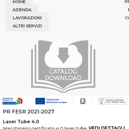
HOME
P
AZIENDA
LAVORAZIONI
C
ALTRI SERVIZI
PR FESR 2021-2027
Laser Tube 4.0
Macchinario certificato 4.0 laser tube.
VEDI DETTAGLI