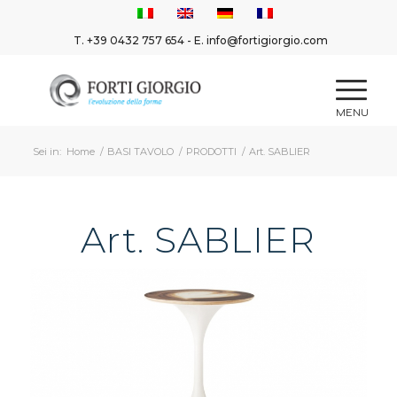
T.
+39 0432 757 654
- E.
info@fortigiorgio.com
Sei in:
Home
/
BASI TAVOLO
/
PRODOTTI
/
Art. SABLIER
Art. SABLIER