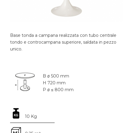
Base tonda a campana realizzata con tubo centrale
tondo e controcampana superiore, saldata in pezzo
unico.
B ø 500 mm
H 720 mm
P ø ≤ 800 mm
10 Kg