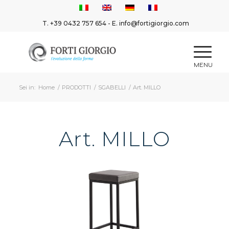
T.
+39 0432 757 654
- E.
info@fortigiorgio.com
Sei in:
Home
/
PRODOTTI
/
SGABELLI
/
Art. MILLO
Art. MILLO