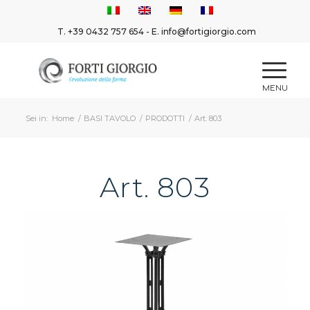
T.
+39 0432 757 654
- E.
info@fortigiorgio.com
Sei in:
Home
/
BASI TAVOLO
/
PRODOTTI
/
Art. 803
Art. 803