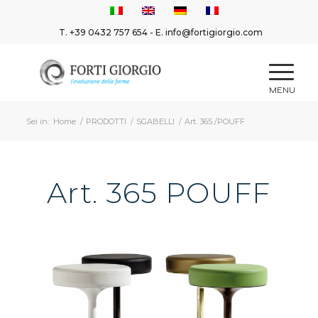
T.
+39 0432 757 654
- E.
info@fortigiorgio.com
Sei in:
Home
/
PRODOTTI
/
SGABELLI
/
Art. 365 /POUFF
Art. 365 POUFF