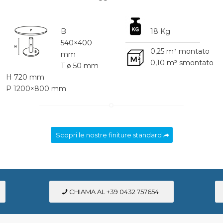
B
18 Kg
540×400
0,25 m³ montato
mm
0,10 m³ smontato
T ø 50 mm
H 720 mm
P 1200×800 mm
Scopri le nostre finiture standard
CHIAMA AL +39 0432 757654