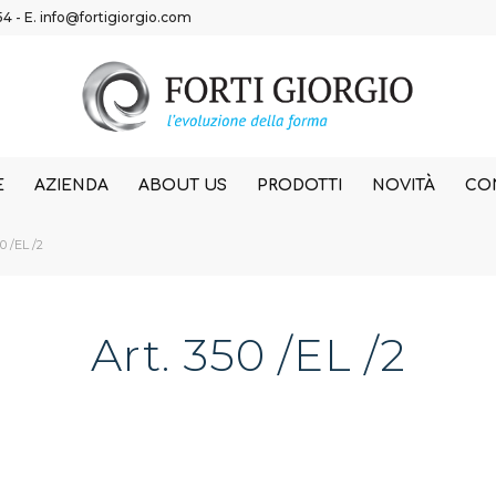
54
- E.
info@fortigiorgio.com
E
AZIENDA
ABOUT US
PRODOTTI
NOVITÀ
CON
50 /EL /2
Art. 350 /EL /2