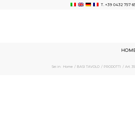
T.
+39 0432 757 6
HOM
Sei in:
Home
/
BASI TAVOLO
/
PRODOTTI
/
Art. 3