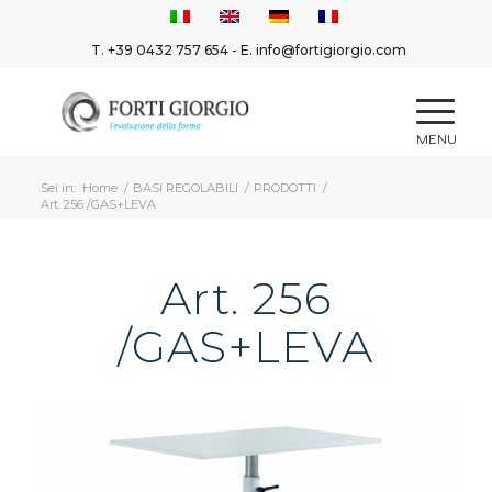
T.
+39 0432 757 654
- E.
info@fortigiorgio.com
Sei in:
Home
/
BASI REGOLABILI
/
PRODOTTI
/
Art. 256 /GAS+LEVA
Art. 256
/GAS+LEVA