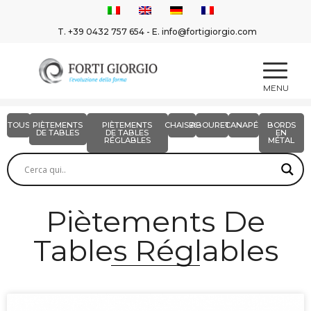
T.
+39 0432 757 654
- E.
info@fortigiorgio.com
TOUS
PIÈTEMENTS
PIÈTEMENTS
CHAISES
ABOURETS
CANAPÉS
BORDS
DE TABLES
DE TABLES
EN
RÉGLABLES
MÉTAL
Piètements De
Tables Réglables